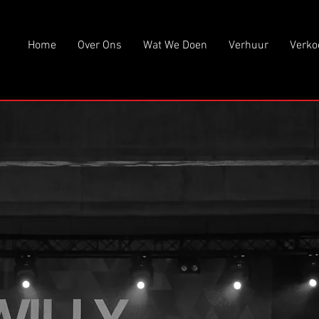
Home
Over Ons
Wat We Doen
Verhuur
Verko