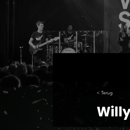
< Terug
Will