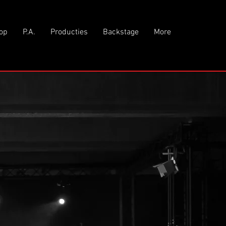
op
P.A.
Producties
Backstage
More